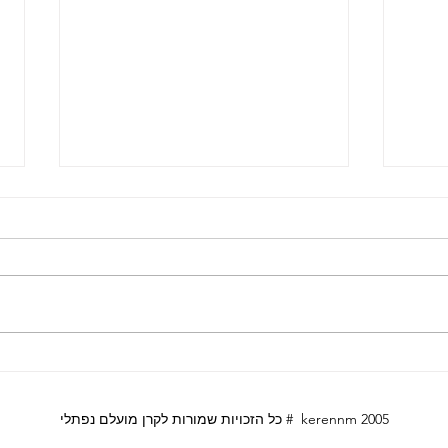
וגית
לונדון עם מתבגרים
כל הזכויות שמורות לקרן מועלם נפתלי # kerennm 2005