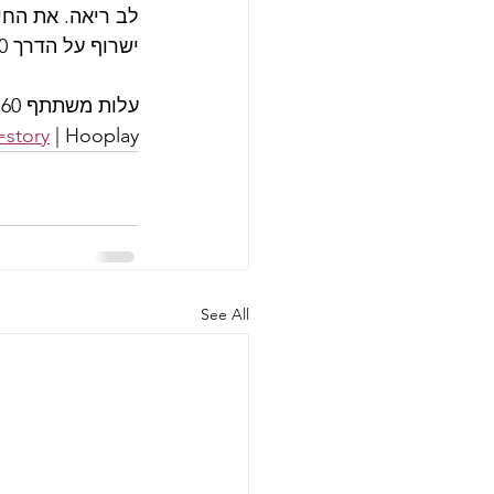
לב ריאה. את החיש
ישרוף על הדרך 500 קלוריות בשעה! 
עלות משתתף 60 ₪ בקבוצה המורכבת ממינימום 6 משתתפים| ג'ולי 052-5541737
=story
 | Hooplay 
See All