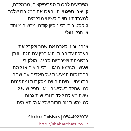
מפתיעים להכנת ספריפיקציה, מרמלדה, 
קוויאר וספגטי. הן יהפכו את המטבח שלכם 
למעבדת ניסויים לשינוי מרקמים 
וטקסטורות בלי ניסיון קודם, מכשור מיוחד 
או חנקן נוזלי .. 
אנחנו זכינו לארח את שחר ולקבל את 
הערכה עד הבית. הוא הכין עם נוגה ויונתן 
במיומנות ויצירתיות ספגטי מולקורי – 
שעשוי מ100% מנגו – בלי ביצים או קמח… 
ההתנסות המעשית של הילדים עם שחר 
התזזיתי – היתה חוויה מסקרנת ומהפנטת 
כמי שנולד בשלישיה – אין ספק שיש לו 
גישה מעולה לילדים ורגישות גבוה 
למשמעות ‘זה התור שלי’ אצל תאומים.
 Shahar Dabbah | 054-4923078
http://shaharchefs.co.il/