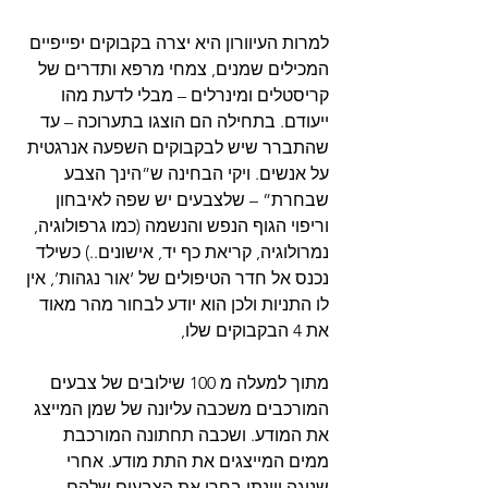
למרות העיוורון היא יצרה בקבוקים יפייפיים 
המכילים שמנים, צמחי מרפא ותדרים של 
קריסטלים ומינרלים – מבלי לדעת מהו 
ייעודם. בתחילה הם הוצגו בתערוכה – עד 
שהתברר שיש לבקבוקים השפעה אנרגטית 
על אנשים. ויקי הבחינה ש”הינך הצבע 
שבחרת” – שלצבעים יש שפה לאיבחון 
וריפוי הגוף הנפש והנשמה (כמו גרפולוגיה, 
נמרולוגיה, קריאת כף יד, אישונים..) כשילד 
נכנס אל חדר הטיפולים של ‘אור נגהות’, אין 
לו התניות ולכן הוא יודע לבחור מהר מאוד 
את 4 הבקבוקים שלו,
מתוך למעלה מ 100 שילובים של צבעים 
המורכבים משכבה עליונה של שמן המייצג 
את המודע. ושכבה תחתונה המורכבת 
ממים המייצגים את התת מודע. אחרי 
שנוגה ויונתן בחרו את הצבעים שלהם 