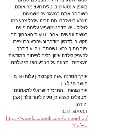
באופן אינטואיטיבי טליה העצימה אותם 
כשוחחה אתם במעגל על משמעות 
הצבעים שלהם. הם הבינו שלכל צבע כמו 
לצליל – יש תדר שמשפיע עליהם פיזית, 
רגשית ונפשית. אחרי ‘נגיעות האבחון’ הם 
הקשיבו לדמיון מודרך וכשהתעוררו ציירו 
ציור מתוך צבעי נשמתם. זוהי עוד דרך 
להעניק לילדנו איזון, כלים לפיתוח המודעות 
העצמית  ותבונה על הצבע הפנימי שלהם.
אורך הסדנה שעה בקבוצה | עלות 50 ₪ | 
מיועד מגיל 5 |
אור נגוהות – המרכז הישראלי למאמנים 
ומטפלים בצבעים, טליה לינור פלד | אבן 
יהודה|
052-5870701 | 
https://www.facebook.com/ornegohot/
?fref=ts