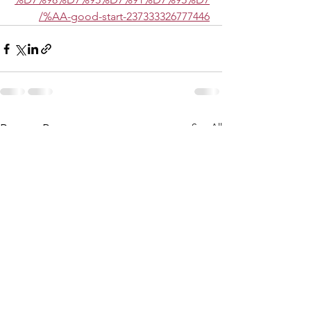
%AA-good-start-237333326777446/
See All
Recent Posts