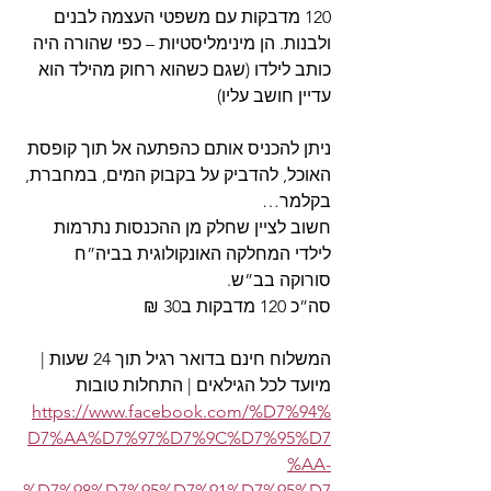
120 מדבקות עם משפטי העצמה לבנים 
ולבנות. הן מינימליסטיות – כפי שהורה היה 
כותב לילדו (שגם כשהוא רחוק מהילד הוא 
עדיין חושב עליו)
ניתן להכניס אותם כהפתעה אל תוך קופסת 
האוכל, להדביק על בקבוק המים, במחברת, 
בקלמר…
חשוב לציין שחלק מן ההכנסות נתרמות 
לילדי המחלקה האונקולוגית בביה”ח 
סורוקה בב”ש.
סה”כ 120 מדבקות ב30 ₪
המשלוח חינם בדואר רגיל תוך 24 שעות | 
מיועד לכל הגילאים | התחלות טובות 
https://www.facebook.com/%D7%94%
D7%AA%D7%97%D7%9C%D7%95%D7
%AA-
%D7%98%D7%95%D7%91%D7%95%D7