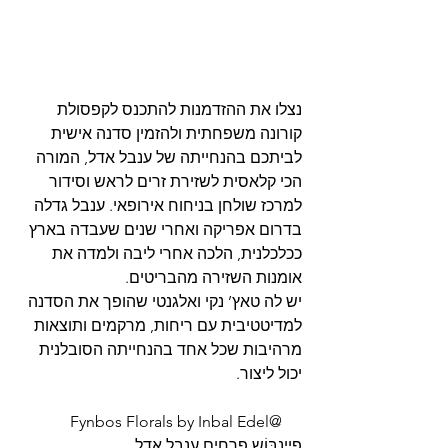
נצלו את ההזדמנות להתכנס לקפסולת 
קורונה משפחתית ולהזמין סדנה אישית 
לביתכם בהנחייתה של ענבל אדל, המורה 
הכי קלאסית לשזירת זרים לראש וסידור 
למרכז שולחן בניחוח אירופאי. ענבל גדלה 
בדרום אפריקה ואחרי שנים שעבדה בארץ 
ככלכלנית, הלכה אחרי ליבה ולמדה את 
אומנות השזירה מהבריטים.
יש לה טאץ’ נקי ואלגנטי שהופך את הסדנה 
למדיטטיבית עם ריחות, מרקמים ותוצאות 
מרהיבות שכל אחד בהנחייתה הסובלנית 
יכול ליצור.
Fynbos Florals by Inbal Edel@     
פֵֵיינבּוֹש פרחים ענבל אדל