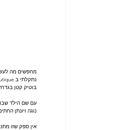
מחפשים מה לעשו
נתקלתי ב Dana & Maya rubber stamp boutique‎
‏בוטיק קטן בגדר
עם שם הילד שבוחר
נוגה ויונתן החת
אין ספק שזו מתנ