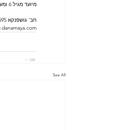
מיועד מגיל 6 ומעלה | מינימום הזמנה 50-25 יח‘ ב 24 ₪ כולל מע”מ ומשלוח | מחיר ליחידה 35 ₪
חב’ גושפנקא 08-8599595 | 050-3928402 עודד ועדנה.
See All