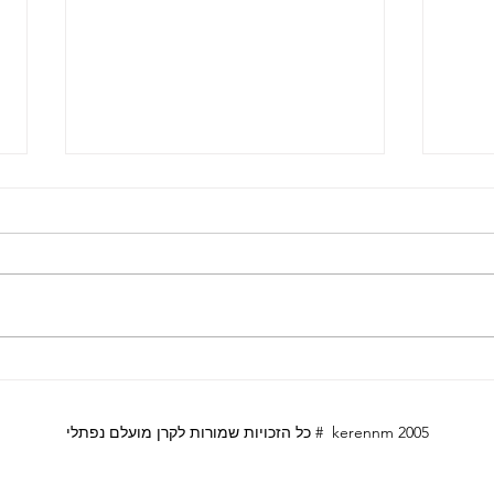
וגית
לונדון עם מתבגרים
כל הזכויות שמורות לקרן מועלם נפתלי # kerennm 2005