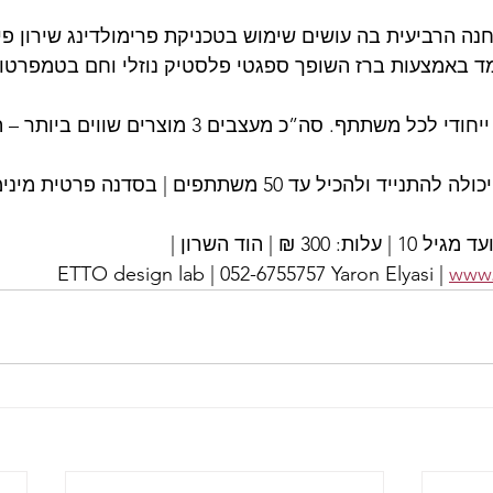
נה הרביעית בה עושים שימוש בטכניקת פרימולדינג שירון פי
אמצעות ברז השופך ספגטי פלסטיק נוזלי וחם בטמפרטורה של 250 
העיצוב המתקבל ייחודי לכל משתתף. סה”כ מעצבים 3
יל עד 50 משתתפים | בסדנה פרטית מינימום 5 משתתפים.
ETTO design lab | 052-6755757 Yaron Elyasi | 
www.