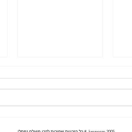
וגית
לונדון עם מתבגרים
כל הזכויות שמורות לקרן מועלם נפתלי # kerennm 2005