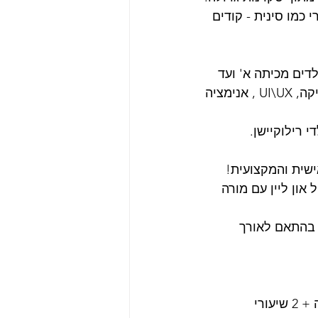
מו סינית - קודים 
לדים מכיתה א' ועד 
יא' לומדים בו : פיתוח אפליקציות, Python, Scratch, YouTube creator, רובוטיקה, UI\UX , אנימציה 
 רילוקיישן.
שיעורי תרגול און ליין עם מורה 
וטומטית. הקורסים מתומחרים בין 2,790 - 3,390 ש"ח בהתאם לאורך 
 תקנה לכם 20% הנחה + 2 שיעורי 