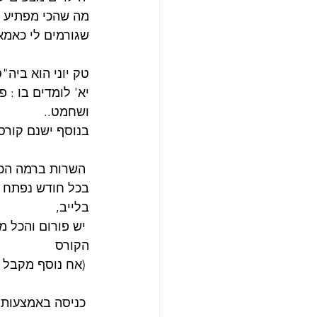
מה שהכי מפתיע ש
שגורמים לי כאמא
טק יוני הוא ביה"
ושחמט..
בנוסף ישנם קורסי
 השרות ברמה הכי גבוה, צוות המורים סובלני ומקצועי והתוכן מעשיר ברמה האישית והמקצועית!
בלייב, 
הקורס 
 (אח נוסף מקבל הנחה).
 כניסה באמצעות הקישור הנ"ל: 