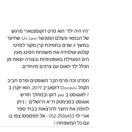
‘היו היה ילד’ הוא סרט דוקומנטארי מרגש 
של הבמאי והצלם המוכשר Uri Levi שתיעד 
במשך 4 שנים בתמיכת קרן מקור לסרטי 
קולנוע וטלוויזיה את משפחת הסינג מעין 
הים המגדלת באופטימיות ובצורה יוצאת מן 
הכלל ילד תאום עם צרכים מיוחדים.
הסרט זכה פרס חבר השופטים ופרס חביב 
הקהל Docaviv דוקאביב 2019. הוא יוקרן ב 
7 לאוגוסט ב yes דוקו ובמהלך חודש 
אוגוסט בסנימטק ת”א וירושלים. | ניתן 
להזמין את היוצר להרצאות בבתי ספר 
אורי לוי 052-2926453 - אל תפספסו צפו בו 
עם כל המשפחה!!