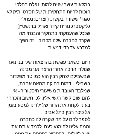
במלאות עשר שנים למותו נפלה בחלקי 
הזכות להיות התחקירנית של הסרט ‘תיק לא 
סגור’ ששודר בקשת. (יוצרים: נפתלי 
גליקסברג נורית קידר ואריק ברנשטיין) 
שככל שהעמקתי בתחקיר והבנתי מה 
שקרה לחברה שלנו מקרוב – זה הפך 
למדכא עד כדי דמעות… 
היום, כשאני פוגשת בהרצאות שלי בני נוער 
שנולדו הרבה אחרי הרצח אני מבינה 
שבשבילם יצחק רבין הוא כמו טרומפלדור 
בשבילי – דמות רחוקה ממאה אחרת, 
שמלבד העובדות משיעורי היסטוריה– אין 
להם שום קשר רגשי אליו. לכן חשוב והכרחי 
בעיני לקחת את הדור של ילדינו למסע בזמן 
אל כיכר רבין בתל אביב.
לספר להם על מה שקרה לנו כחברה – 
וממה עלינו להימנע כעם. ללמד אותם את 
‘שיר לשלום’, להקריא בפניהם את נאומו 