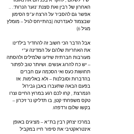
האחרון של רבין ואת סצנת ‘נוער הנרות’. .. 
אפשר גם להסביר על הרצח ע”פ הסימון 
שבצמוד לאנדרטה (בהתייחס לגיל – מומלץ 
מגיל 6) 
אבל הדבר הכי חשוב זה להחדיר בילדינו 
את האחריות שלהם על המדינה ע”י 
מעורבות חברתית שידעו שלמילים ולהסתה 
– יש כח להרוג אנשים. ושיותר טוב לפתור 
תחושות כעס ואי הסכמה עם חברים 
בהדברות וסובלנות – ולא באלימות. אז 
בפעם הבאה שתעברו באבן גבירול 
הנמרצת , קחו לכם רגע במרוץ החיים וצרו 
טקס משפחתי קטן, בו תדליקו נר זיכרון – 
בקשו שלום ורדפהו. 
במרכז יצחק רבין בת”א – מציגים באופן 
אינטראקטיבי את סיפור חייו במקביל 