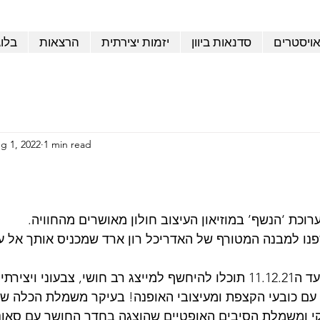
אויסטרים
סדנאות ביוון
יזמות יצירתית
הרצאות
בלו
g 1, 2022
1 min read
וכת ‘הנשף’ במוזיאון העיצוב חולון מאושרים מהחוויה.
נו למבנה המטורף של האדריכל רון ארד שמכניס אותך אל ע
בתערוכה שתוצג עד ה11.12.21 תוכלו להיחשף למייצג רב חושי, צבעוני ו
ם כובעי הקצפת ומעיצובי האופנה! בעיקר משמלת הכלה שע
סקי ומשמלת הסיבים האופטיים שהוצגה בחדר החושך עם סאונד