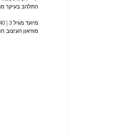
התלהב בעיקר מהמבנה
מיועד מגיל 3 | 40 ₪ כניסה למוזיאון בתאום מראש : Design Museum Holon
מוזיאון העיצוב חול