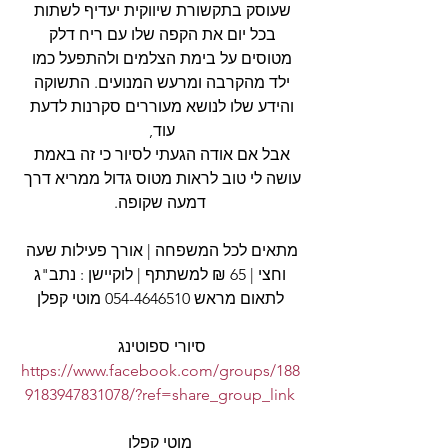
שעוסק בתקשורת שיווקית יעדיף לשתות 
בכל יום את הקפה שלו עם ריח דלק 
מטוסים על בימת הצלמים ולהתפעל כמו 
ילד מהקרבה ומרעש המנועים. התשוקה 
והידע שלו לנושא מעוררים סקרנות לדעת 
עוד, 
אבל אם אודה הגעתי לסיור כי זה באמת 
עושה לי טוב לראות מטוס גדול ממריא דרך 
דמעה שקופה.
מתאים לכל המשפחה | אורך פעילות שעה 
וחצי | 65 ₪ למשתתף | לוקיישן : נתב"ג
לתאום מראש 054-4646510 מוטי קפלן
סיורי ספוטינג 
https://www.facebook.com/groups/188
9183947831078/?ref=share_group_link
מוטי קפלן