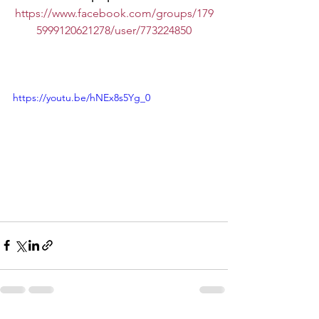
https://www.facebook.com/groups/179
5999120621278/user/773224850
https://youtu.be/hNEx8s5Yg_0