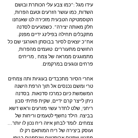
עידו מגל :”כמו צבע עלי הכותרת ובושם 
השדות, כמו עושר הזרעים וטעם הפרות, 
הקוסמטיקה הטבעית מזכירה לנו שאנחנו 
חלק מאותה יצירה”. כשמגיעים לסדנה 
מתקבלים תחילה בפילינג ידיים מפנק. 
אח”כ יוצאים לסיור בבוסתן האורגני שם כל 
החושים מתעוררים: טועמים מהפרות, 
מתמוגגים ממראה של צמח , מריחים 
פרחים ונוגעים במרקמים. 
אחרי הסיור מתכבדים בעוגיות ותה צמחים 
טרי ומשם נכנסים אל תוך הרפת הישנה 
המשמשת כיום כמרכז סדנאות. בסדנה 
ניתן לייצר קרם ידיים, שקית פתיתי סבון 
ריחני, שלט לחדר עשוי מזרעים וראש דשא 
בביצה. הילד נחשף לטעמים וריחות של 
צמחים. לומד לבחון איזה ריח נכון לו יותר… 
ועוסק ביצירה של ריח המותאם רק לו 
ממגוון שמנים ארומטיים שנספגים בגופו 