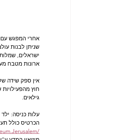
שניתן לבנות עולם
ישראלים, שמלות ש
ארונות מטבח מעו
אין ספק שידה של
גילאים.
עלות כניסה: ילד 45 ₪ מבוגר 60 ₪ | הכניסה חינם לילדים עד גיל 5
הכרטיס כולל תערו
seum.Jerusalem/
 מוזיאון המדע ע”ש בלו