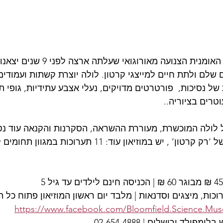
אחרי המפגש עם האומנית הצנועה 
 שלם ולתת חיים למייצגי קרטון. לולה יוצרת קשתות ועמודים
ל נסיכות,  פורטרטים מדויקים, נעלי אצבע עתידיות, גופי ת
טרים בציוריה..
 לולה המוכשרת, מעוררת ההשראה, הסקרנות והקנאה עוד נטו
חוץ מהפעילויות של ‘רק קרטון’ , יש במוזיאון עוד: 11 תער
כות, מיצגים וסדנאות | מלבד יום ראשון המוזיאון פתוח כל 
https://www.facebook.com/Bloomfield.Science.Mu
מפילד ירושלים | 02-654-4888